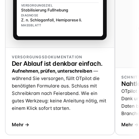
VERSORGUNGSZIEL
Stabilisierung Fußhebung
DIAGNOSE
Z. n. Schlaganfall, Hemiparese li.
MASSBLATT
VERSORGUNGSDOKUMENTATION
Der Ablauf ist denkbar einfach.
Aufnehmen, prüfen, unterschreiben
—
SCHNIT
während Sie versorgen, füllt OTpilot die
Nahtlo
benötigten Formulare aus. Schluss mit
OTpilot 
Schreibkram nach Feierabend. Wie ein
Dank un
gutes Werkzeug: keine Anleitung nötig, mit
Daten be
einem Klick sofort starten.
Branche
Mehr →
Mehr →