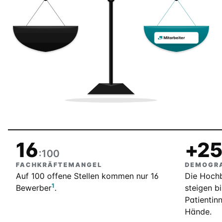
Mitarbeiter
16
+2
:100
FACHKRÄFTEMANGEL
DEMOGRA
Auf 100 offene Stellen kommen nur 16
Die Hochb
1
Bewerber
.
steigen b
Patientin
Hände.