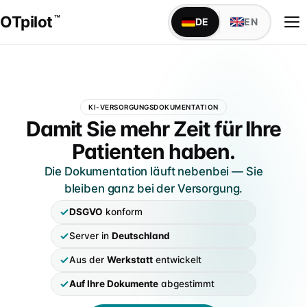
OTpilot
™
DE
EN
WAS OTPILOT MACHT
KI-VERSORGUNGSDOKUMENTATION
Versorgungsdokumentation mit KI
OTpilot — Versorgungsdokumen
Damit Sie mehr Zeit für Ihre
Maßblatt, Anamnese, Bestellbogen — füllt sich von
Patienten haben.
alleine
Die Dokumentation läuft nebenbei — Sie
Schnittstellen
bleiben ganz bei der Versorgung.
TopM san6 sofort verfügbar, weitere individuell auf
IDENTITÄT
Anfrage
DSGVO
konform
Über uns
Server in
Deutschland
Founder Niels & Marcel · Mission · Werkstatt-Wurzeln
IM SANITÄTSHAUS
Aus der
Werkstatt
entwickelt
Alle Abteilungen
Markenabgrenzung
Klassischer Aufbau · 9 Abteilungen mit Fachsprache
Auf Ihre Dokumente
abgestimmt
Marke, DPMA & Unabhängigkeit vom BIV-OT