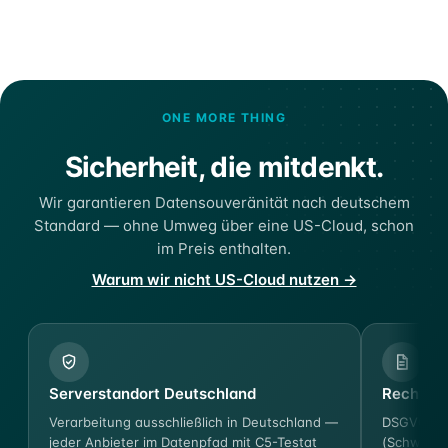
ONE MORE THING
Sicherheit, die mitdenkt.
Wir garantieren Datensouveränität nach deutschem
Standard — ohne Umweg über eine US-Cloud, schon
im Preis enthalten.
Warum wir nicht US-Cloud nutzen →
Serverstandort Deutschland
Rechtssi
Verarbeitung ausschließlich in Deutschland —
DSGVO-ko
jeder Anbieter im Datenpfad mit C5-Testat
(Schweigep