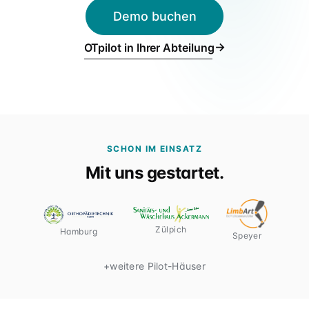
Für Verbünde & Holdings
Demo buchen
rehaVital, ORTHEGROH, Sani Aktuell · Filialgruppen
→
OTpilot in Ihrer Abteilung
SCHON IM EINSATZ
Mit uns gestartet.
Zülpich
Hamburg
Speyer
+
weitere Pilot-Häuser