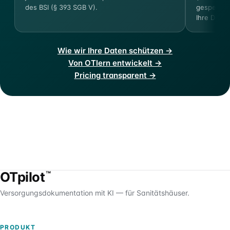
des BSI (§ 393 SGB V).
gespeicher
Ihre Dokum
Wie wir Ihre Daten schützen →
Von OTlern entwickelt →
Pricing transparent →
OTpilot
™
Versorgungsdokumentation mit KI — für Sanitätshäuser.
PRODUKT