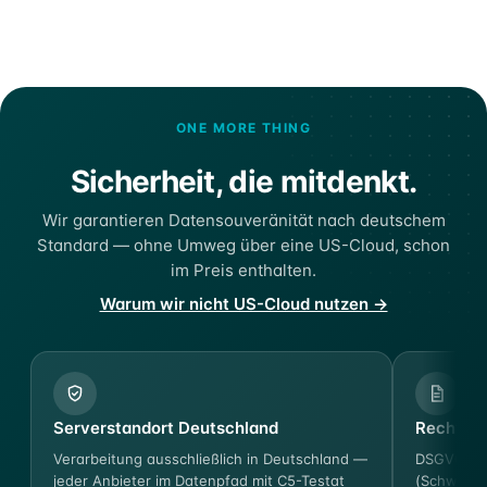
ONE MORE THING
Sicherheit, die mitdenkt.
Wir garantieren Datensouveränität nach deutschem
Standard — ohne Umweg über eine US-Cloud, schon
im Preis enthalten.
Warum wir nicht US-Cloud nutzen →
Serverstandort Deutschland
Rechtssi
Verarbeitung ausschließlich in Deutschland —
DSGVO-ko
jeder Anbieter im Datenpfad mit C5-Testat
(Schweigep