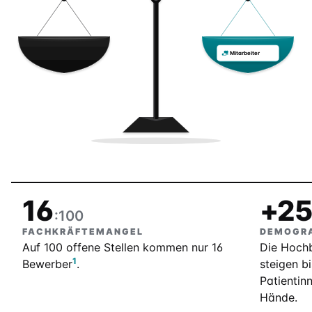
Mitarbeiter
16
+2
:100
FACHKRÄFTEMANGEL
DEMOGRA
Auf 100 offene Stellen kommen nur 16
Die Hochb
1
Bewerber
.
steigen b
Patientin
Hände.