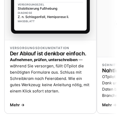
VERSORGUNGSZIEL
Stabilisierung Fußhebung
DIAGNOSE
Z. n. Schlaganfall, Hemiparese li.
MASSBLATT
VERSORGUNGSDOKUMENTATION
Der Ablauf ist denkbar einfach.
Aufnehmen, prüfen, unterschreiben
—
SCHNIT
während Sie versorgen, füllt OTpilot die
Nahtlo
benötigten Formulare aus. Schluss mit
OTpilot 
Schreibkram nach Feierabend. Wie ein
Dank un
gutes Werkzeug: keine Anleitung nötig, mit
Daten be
einem Klick sofort starten.
Branche
Mehr →
Mehr →