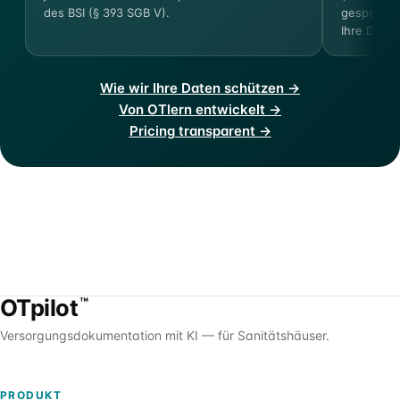
des BSI (§ 393 SGB V).
gespeicher
Ihre Dokum
Wie wir Ihre Daten schützen →
Von OTlern entwickelt →
Pricing transparent →
OTpilot
™
Versorgungsdokumentation mit KI — für Sanitätshäuser.
PRODUKT