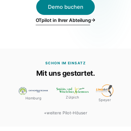
Für Verbünde & Holdings
Demo buchen
rehaVital, ORTHEGROH, Sani Aktuell · Filialgruppen
→
OTpilot in Ihrer Abteilung
SCHON IM EINSATZ
Mit uns gestartet.
Zülpich
Hamburg
Speyer
+
weitere Pilot-Häuser