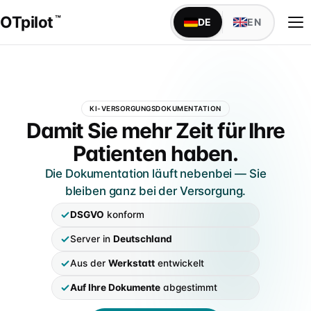
OTpilot
™
DE
EN
WAS OTPILOT MACHT
KI-VERSORGUNGSDOKUMENTATION
Versorgungsdokumentation mit KI
OTpilot — Versorgungsdokumen
Damit Sie mehr Zeit für Ihre
Maßblatt, Anamnese, Bestellbogen — füllt sich von
Patienten haben.
alleine
Die Dokumentation läuft nebenbei — Sie
Schnittstellen
bleiben ganz bei der Versorgung.
TopM san6 sofort verfügbar, weitere individuell auf
IDENTITÄT
Anfrage
DSGVO
konform
Über uns
Server in
Deutschland
Founder Niels & Marcel · Mission · Werkstatt-Wurzeln
IM SANITÄTSHAUS
Aus der
Werkstatt
entwickelt
Alle Abteilungen
Markenabgrenzung
Klassischer Aufbau · 9 Abteilungen mit Fachsprache
Auf Ihre Dokumente
abgestimmt
Marke, DPMA & Unabhängigkeit vom BIV-OT