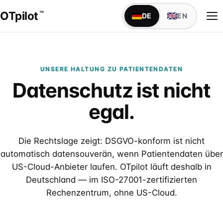
OTpilot
™
DE
EN
UNSERE HALTUNG ZU PATIENTENDATEN
WAS OTPILOT MACHT
Datenschutz ist nicht
Versorgungsdokumentation mit KI
Maßblatt, Anamnese, Bestellbogen — füllt sich von
egal.
alleine
Schnittstellen
Die Rechtslage zeigt: DSGVO-konform ist nicht
TopM san6 sofort verfügbar, weitere individuell auf
IDENTITÄT
automatisch datensouverän, wenn Patientendaten über
Anfrage
Über uns
US-Cloud-Anbieter laufen. OTpilot läuft deshalb in
Founder Niels & Marcel · Mission · Werkstatt-Wurzeln
IM SANITÄTSHAUS
Deutschland — im ISO-27001-zertifizierten
Rechenzentrum, ohne US-Cloud.
Alle Abteilungen
Markenabgrenzung
Klassischer Aufbau · 9 Abteilungen mit Fachsprache
Marke, DPMA & Unabhängigkeit vom BIV-OT