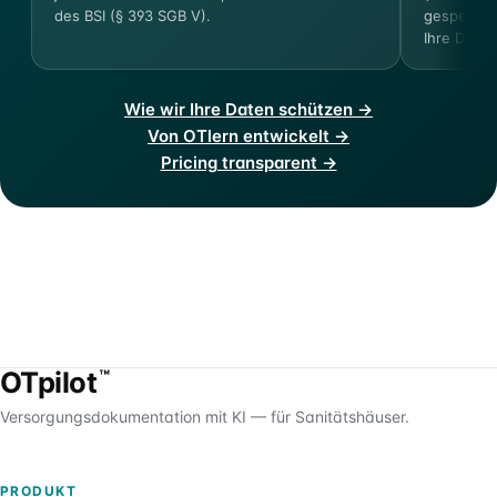
des BSI (§ 393 SGB V).
gespeicher
Ihre Dokum
Wie wir Ihre Daten schützen →
Von OTlern entwickelt →
Pricing transparent →
OTpilot
™
Versorgungsdokumentation mit KI — für Sanitätshäuser.
PRODUKT