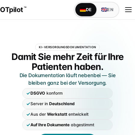
OTpilot
™
DE
EN
WAS OTPILOT MACHT
KI-VERSORGUNGSDOKUMENTATION
Versorgungsdokumentation mit KI
OTpilot — Versorgungsdokumen
Damit Sie mehr Zeit für Ihre
Maßblatt, Anamnese, Bestellbogen — füllt sich von
Patienten haben.
alleine
Die Dokumentation läuft nebenbei — Sie
Schnittstellen
bleiben ganz bei der Versorgung.
TopM san6 sofort verfügbar, weitere individuell auf
IDENTITÄT
Anfrage
DSGVO
konform
Über uns
Server in
Deutschland
Founder Niels & Marcel · Mission · Werkstatt-Wurzeln
IM SANITÄTSHAUS
Aus der
Werkstatt
entwickelt
Alle Abteilungen
Markenabgrenzung
Klassischer Aufbau · 9 Abteilungen mit Fachsprache
Auf Ihre Dokumente
abgestimmt
Marke, DPMA & Unabhängigkeit vom BIV-OT