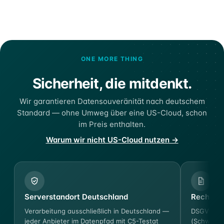
ONE MORE THING
Sicherheit, die mitdenkt.
Wir garantieren Datensouveränität nach deutschem
Standard — ohne Umweg über eine US-Cloud, schon
im Preis enthalten.
Warum wir nicht US-Cloud nutzen →
Serverstandort Deutschland
Rechtssi
Verarbeitung ausschließlich in Deutschland —
DSGVO-ko
jeder Anbieter im Datenpfad mit C5-Testat
(Schweigep