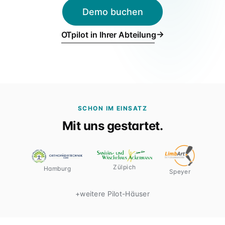
Für Verbünde & Holdings
Demo buchen
rehaVital, ORTHEGROH, Sani Aktuell · Filialgruppen
→
OTpilot in Ihrer Abteilung
SCHON IM EINSATZ
Mit uns gestartet.
Zülpich
Hamburg
Speyer
+
weitere Pilot-Häuser