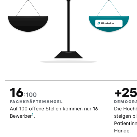
Mitarbeiter
16
+2
:100
FACHKRÄFTEMANGEL
DEMOGRA
Auf 100 offene Stellen kommen nur 16
Die Hochb
1
Bewerber
.
steigen b
Patientin
Hände.