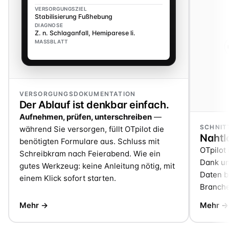
VERSORGUNGSZIEL
Stabilisierung Fußhebung
DIAGNOSE
Z. n. Schlaganfall, Hemiparese li.
MASSBLATT
VERSORGUNGSDOKUMENTATION
Der Ablauf ist denkbar einfach.
Aufnehmen, prüfen, unterschreiben
—
SCHNIT
während Sie versorgen, füllt OTpilot die
Nahtlo
benötigten Formulare aus. Schluss mit
OTpilot 
Schreibkram nach Feierabend. Wie ein
Dank un
gutes Werkzeug: keine Anleitung nötig, mit
Daten be
einem Klick sofort starten.
Branche
Mehr →
Mehr →