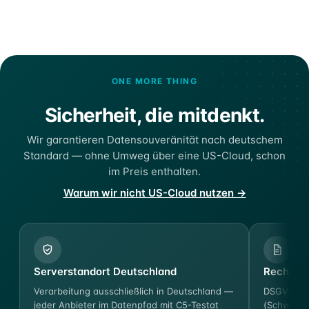
ONE MORE THING
Sicherheit, die mitdenkt.
Wir garantieren Datensouveränität nach deutschem
Standard — ohne Umweg über eine US-Cloud, schon
im Preis enthalten.
Warum wir nicht US-Cloud nutzen →
Serverstandort Deutschland
Rechtssi
Verarbeitung ausschließlich in Deutschland —
DSGVO-ko
jeder Anbieter im Datenpfad mit C5-Testat
(Schweigep