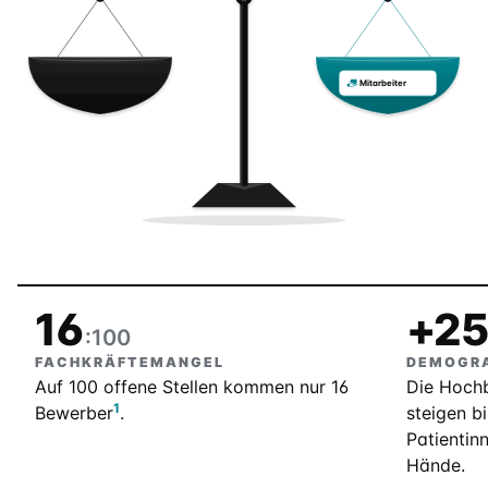
Mitarbeiter
16
+2
:100
FACHKRÄFTEMANGEL
DEMOGRA
Auf 100 offene Stellen kommen nur 16
Die Hochb
1
Bewerber
.
steigen b
Patientin
Hände.