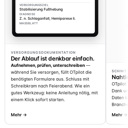
VERSORGUNGSZIEL
Stabilisierung Fußhebung
DIAGNOSE
Z. n. Schlaganfall, Hemiparese li.
MASSBLATT
VERSORGUNGSDOKUMENTATION
Der Ablauf ist denkbar einfach.
Aufnehmen, prüfen, unterschreiben
—
SCHNIT
während Sie versorgen, füllt OTpilot die
Nahtlo
benötigten Formulare aus. Schluss mit
OTpilot 
Schreibkram nach Feierabend. Wie ein
Dank un
gutes Werkzeug: keine Anleitung nötig, mit
Daten be
einem Klick sofort starten.
Branche
Mehr →
Mehr →