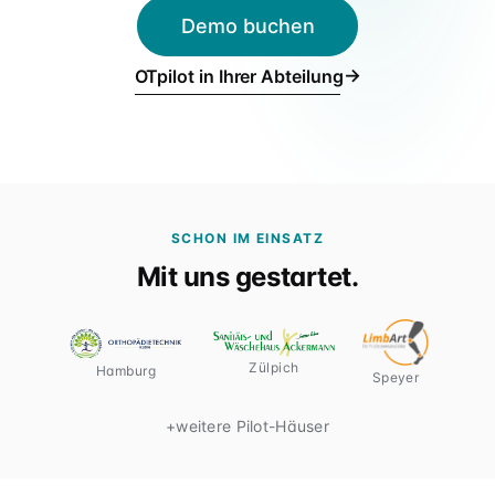
Für Verbünde & Holdings
Demo buchen
rehaVital, ORTHEGROH, Sani Aktuell · Filialgruppen
→
OTpilot in Ihrer Abteilung
SCHON IM EINSATZ
Mit uns gestartet.
Zülpich
Hamburg
Speyer
+
weitere Pilot-Häuser