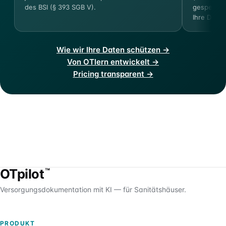
des BSI (§ 393 SGB V).
gespeicher
Ihre Dokum
Wie wir Ihre Daten schützen →
Von OTlern entwickelt →
Pricing transparent →
OTpilot
™
Versorgungsdokumentation mit KI — für Sanitätshäuser.
PRODUKT