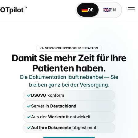
OTpilot
™
DE
EN
WAS OTPILOT MACHT
KI-VERSORGUNGSDOKUMENTATION
Versorgungsdokumentation mit KI
OTpilot — Versorgungsdokumen
Damit Sie mehr Zeit für Ihre
Maßblatt, Anamnese, Bestellbogen — füllt sich von
Patienten haben.
alleine
Die Dokumentation läuft nebenbei — Sie
Schnittstellen
bleiben ganz bei der Versorgung.
TopM san6 sofort verfügbar, weitere individuell auf
IDENTITÄT
Anfrage
DSGVO
konform
Über uns
Server in
Deutschland
Founder Niels & Marcel · Mission · Werkstatt-Wurzeln
IM SANITÄTSHAUS
Aus der
Werkstatt
entwickelt
Alle Abteilungen
Markenabgrenzung
Klassischer Aufbau · 9 Abteilungen mit Fachsprache
Auf Ihre Dokumente
abgestimmt
Marke, DPMA & Unabhängigkeit vom BIV-OT