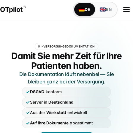
OTpilot
™
DE
EN
WAS OTPILOT MACHT
KI-VERSORGUNGSDOKUMENTATION
Versorgungsdokumentation mit KI
OTpilot — Versorgungsdokumen
Damit Sie mehr Zeit für Ihre
Maßblatt, Anamnese, Bestellbogen — füllt sich von
Patienten haben.
alleine
Die Dokumentation läuft nebenbei — Sie
Schnittstellen
bleiben ganz bei der Versorgung.
TopM san6 sofort verfügbar, weitere individuell auf
IDENTITÄT
Anfrage
DSGVO
konform
Über uns
Server in
Deutschland
Founder Niels & Marcel · Mission · Werkstatt-Wurzeln
IM SANITÄTSHAUS
Aus der
Werkstatt
entwickelt
Alle Abteilungen
Markenabgrenzung
Klassischer Aufbau · 9 Abteilungen mit Fachsprache
Auf Ihre Dokumente
abgestimmt
Marke, DPMA & Unabhängigkeit vom BIV-OT