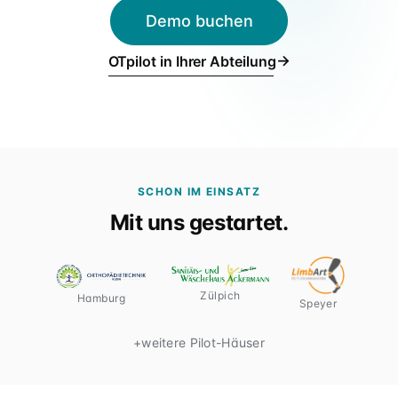
Für Verbünde & Holdings
Demo buchen
rehaVital, ORTHEGROH, Sani Aktuell · Filialgruppen
→
OTpilot in Ihrer Abteilung
SCHON IM EINSATZ
Mit uns gestartet.
Zülpich
Hamburg
Speyer
+
weitere Pilot-Häuser