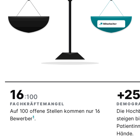
Mitarbeiter
16
+2
:100
FACHKRÄFTEMANGEL
DEMOGRA
Auf 100 offene Stellen kommen nur 16
Die Hochb
1
Bewerber
.
steigen b
Patientin
Hände.