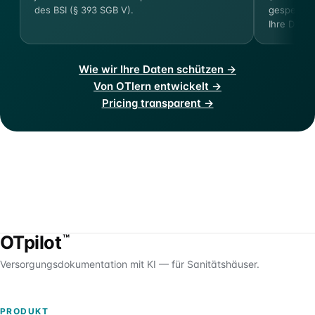
des BSI (§ 393 SGB V).
gespeicher
Ihre Dokum
Wie wir Ihre Daten schützen →
Von OTlern entwickelt →
Pricing transparent →
OTpilot
™
Versorgungsdokumentation mit KI — für Sanitätshäuser.
PRODUKT