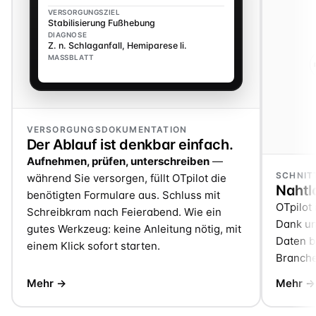
VERSORGUNGSZIEL
Stabilisierung Fußhebung
DIAGNOSE
Z. n. Schlaganfall, Hemiparese li.
MASSBLATT
VERSORGUNGSDOKUMENTATION
Der Ablauf ist denkbar einfach.
Aufnehmen, prüfen, unterschreiben
—
SCHNIT
während Sie versorgen, füllt OTpilot die
Nahtlo
benötigten Formulare aus. Schluss mit
OTpilot 
Schreibkram nach Feierabend. Wie ein
Dank un
gutes Werkzeug: keine Anleitung nötig, mit
Daten be
einem Klick sofort starten.
Branche
Mehr →
Mehr →