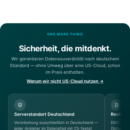
ONE MORE THING
Sicherheit, die mitdenkt.
Wir garantieren Datensouveränität nach deutschem
Standard — ohne Umweg über eine US-Cloud, schon
im Preis enthalten.
Warum wir nicht US-Cloud nutzen →
Serverstandort Deutschland
Rechtssi
Verarbeitung ausschließlich in Deutschland —
DSGVO-ko
jeder Anbieter im Datenpfad mit C5-Testat
(Schweigep