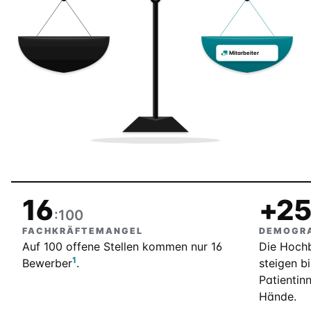
Mitarbeiter
16
+2
:100
FACHKRÄFTEMANGEL
DEMOGRA
Auf 100 offene Stellen kommen nur 16
Die Hochb
1
Bewerber
.
steigen b
Patientin
Hände.