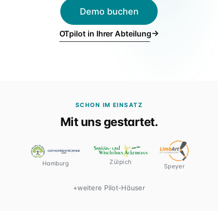
Für Verbünde & Holdings
Demo buchen
rehaVital, ORTHEGROH, Sani Aktuell · Filialgruppen
→
OTpilot in Ihrer Abteilung
SCHON IM EINSATZ
Mit uns gestartet.
Zülpich
Hamburg
Speyer
+
weitere Pilot-Häuser