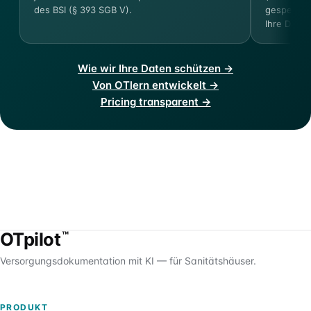
des BSI (§ 393 SGB V).
gespeicher
Ihre Dokum
Wie wir Ihre Daten schützen →
Von OTlern entwickelt →
Pricing transparent →
OTpilot
™
Versorgungsdokumentation mit KI — für Sanitätshäuser.
PRODUKT