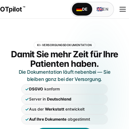
OTpilot
™
DE
EN
WAS OTPILOT MACHT
KI-VERSORGUNGSDOKUMENTATION
Versorgungsdokumentation mit KI
OTpilot — Versorgungsdokumen
Damit Sie mehr Zeit für Ihre
Maßblatt, Anamnese, Bestellbogen — füllt sich von
Patienten haben.
alleine
Die Dokumentation läuft nebenbei — Sie
Schnittstellen
bleiben ganz bei der Versorgung.
TopM san6 sofort verfügbar, weitere individuell auf
IDENTITÄT
Anfrage
DSGVO
konform
Über uns
Server in
Deutschland
Founder Niels & Marcel · Mission · Werkstatt-Wurzeln
IM SANITÄTSHAUS
Aus der
Werkstatt
entwickelt
Alle Abteilungen
Markenabgrenzung
Klassischer Aufbau · 9 Abteilungen mit Fachsprache
Auf Ihre Dokumente
abgestimmt
Marke, DPMA & Unabhängigkeit vom BIV-OT