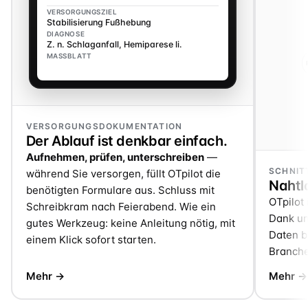
VERSORGUNGSZIEL
Stabilisierung Fußhebung
DIAGNOSE
Z. n. Schlaganfall, Hemiparese li.
MASSBLATT
VERSORGUNGSDOKUMENTATION
Der Ablauf ist denkbar einfach.
Aufnehmen, prüfen, unterschreiben
—
SCHNIT
während Sie versorgen, füllt OTpilot die
Nahtlo
benötigten Formulare aus. Schluss mit
OTpilot 
Schreibkram nach Feierabend. Wie ein
Dank un
gutes Werkzeug: keine Anleitung nötig, mit
Daten be
einem Klick sofort starten.
Branche
Mehr →
Mehr →