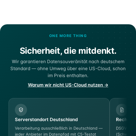
ONE MORE THING
Sicherheit, die mitdenkt.
Wir garantieren Datensouveränität nach deutschem
Standard — ohne Umweg über eine US-Cloud, schon
im Preis enthalten.
Warum wir nicht US-Cloud nutzen →
Serverstandort Deutschland
Rechtssi
Verarbeitung ausschließlich in Deutschland —
DSGVO-ko
jeder Anbieter im Datenpfad mit C5-Testat
(Schweigep